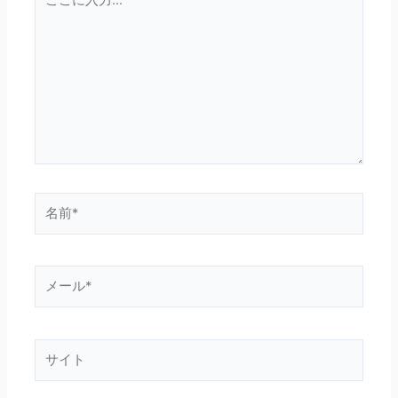
こ
に
入
力…
名
前
*
メ
ー
ル
*
サ
イ
ト