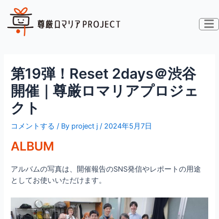
内
投
容
稿
を
ナ
ス
ビ
キ
ゲ
ッ
ー
第19弾！Reset 2days＠渋谷
プ
シ
ョ
開催｜尊厳ロマリアプロジェ
ン
クト
コメントする
/ By
project j
/
2024年5月7日
ALBUM
アルバムの写真は、開催報告のSNS発信やレポートの用途
としてお使いいただけます。