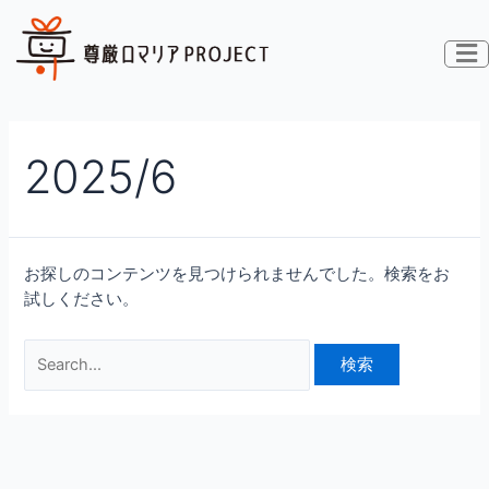
内
検
容
索
を
対
ス
象:
キ
ッ
2025/6
プ
お探しのコンテンツを見つけられませんでした。検索をお
試しください。