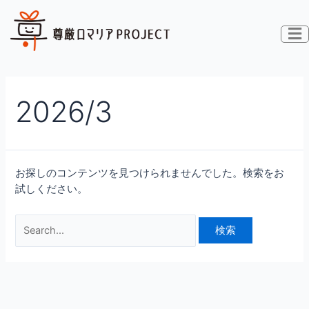
内
検
容
索
を
対
ス
象:
キ
ッ
2026/3
プ
お探しのコンテンツを見つけられませんでした。検索をお
試しください。