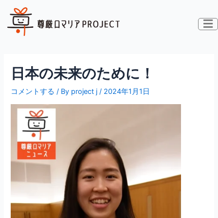
内
投
容
稿
を
ナ
ス
ビ
キ
ゲ
ッ
ー
日本の未来のために！
プ
シ
ョ
コメントする
/ By
project j
/
2024年1月1日
ン